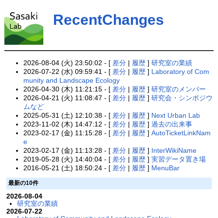
RecentChanges
2026-08-04 (火) 23:50:02 - [
差分
|
履歴
]
研究室の業績
2026-07-22 (水) 09:59:41 - [
差分
|
履歴
]
Laboratory of Com
munity and Landscape Ecology
2026-04-30 (木) 11:21:15 - [
差分
|
履歴
]
研究室のメンバー
2026-04-21 (火) 11:08:47 - [
差分
|
履歴
]
研究会・シンポジウ
ムなど
2025-05-31 (土) 12:10:38 - [
差分
|
履歴
]
Next Urban Lab
2023-11-02 (木) 14:47:12 - [
差分
|
履歴
]
過去の出来事
2023-02-17 (金) 11:15:28 - [
差分
|
履歴
]
AutoTicketLinkNam
e
2023-02-17 (金) 11:13:28 - [
差分
|
履歴
]
InterWikiName
2019-05-28 (火) 14:40:04 - [
差分
|
履歴
]
実習データ置き場
2016-05-21 (土) 18:50:24 - [
差分
|
履歴
]
MenuBar
最新の10件
2026-08-04
研究室の業績
2026-07-22