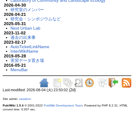
Laboratory of Community and Landscape Ecology
2026-04-30
研究室のメンバー
2026-04-21
研究会・シンポジウムなど
2025-05-31
Next Urban Lab
2023-11-02
過去の出来事
2023-02-17
AutoTicketLinkName
InterWikiName
2019-05-28
実習データ置き場
2016-05-21
MenuBar
(2d)
Last-modified: 2026-08-04 (火) 23:50:02
Site admin:
sasabon
PukiWiki 1.5.4
© 2001-2022
PukiWiki Development Team
. Powered by PHP 8.2.31. HTML
convert time: 0.007 sec.