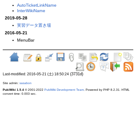
AutoTicketLinkName
InterWikiName
2019-05-28
実習データ置き場
2016-05-21
MenuBar
(3731d)
Last-modified: 2016-05-21 (土) 18:50:24
Site admin:
sasabon
PukiWiki 1.5.4
© 2001-2022
PukiWiki Development Team
. Powered by PHP 8.2.31. HTML
convert time: 0.003 sec.