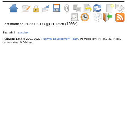
(1266d)
Last-modified: 2023-02-17 (金) 11:13:28
Site admin:
sasabon
PukiWiki 1.5.4
© 2001-2022
PukiWiki Development Team
. Powered by PHP 8.2.31. HTML
convert time: 0.004 sec.