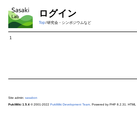
ログイン
Top
/
研究会・シンポジウムなど
1
Site admin:
sasabon
PukiWiki 1.5.4
© 2001-2022
PukiWiki Development Team
. Powered by PHP 8.2.31. HTML c