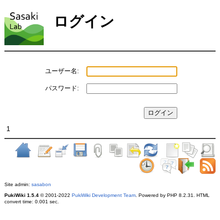
ログイン
ユーザー名:
パスワード:
1
Site admin:
sasabon
PukiWiki 1.5.4
© 2001-2022
PukiWiki Development Team
. Powered by PHP 8.2.31. HTML
convert time: 0.001 sec.