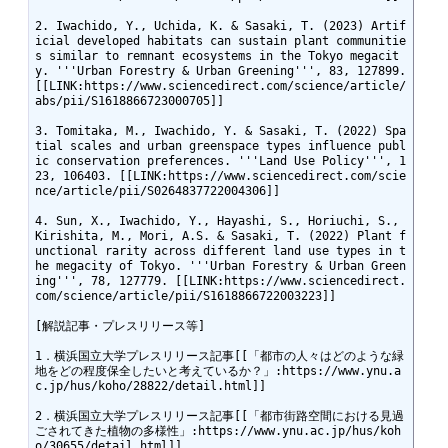
2. Iwachido, Y., Uchida, K. & Sasaki, T. (2023) Artif
icial developed habitats can sustain plant communitie
s similar to remnant ecosystems in the Tokyo megacit
y. '''Urban Forestry & Urban Greening''', 83, 127899. 
[[LINK:https://www.sciencedirect.com/science/article/
abs/pii/S1618866723000705]]

3. Tomitaka, M., Iwachido, Y. & Sasaki, T. (2022) Spa
tial scales and urban greenspace types influence publ
ic conservation preferences. '''Land Use Policy''', 1
23, 106403. [[LINK:https://www.sciencedirect.com/scie
nce/article/pii/S0264837722004306]]

4. Sun, X., Iwachido, Y., Hayashi, S., Horiuchi, S., 
Kirishita, M., Mori, A.S. & Sasaki, T. (2022) Plant f
unctional rarity across different land use types in t
he megacity of Tokyo. '''Urban Forestry & Urban Green
ing''', 78, 127779. [[LINK:https://www.sciencedirect.
com/science/article/pii/S1618866722003223]]

[解説記事・プレスリリース等]

1．横浜国立大学プレスリリース記事[[「都市の人々はどのような緑
地をどの程度保全したいと考えているか？」:https://www.ynu.a
c.jp/hus/koho/28822/detail.html]]

2．横浜国立大学プレスリリース記事[[「都市街路空間における見過
ごされてきた植物の多様性」:https://www.ynu.ac.jp/hus/koh