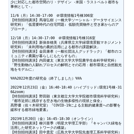
少に対応した都市空間のリ・デザイン -米国・ラストベルト都市を
事例として-」

11/6（月）14:30-17:00　＠環境情報1号棟306室

【特別招待講演】馬塲弘樹（一橋大学ソーシャル・データサイエンス
研究科）「低需要時代の住宅問題: 低額売買物件と空き家からのア
プローチ」

12/18（月）14:30-17:00　＠環境情報1号棟316室

【特別招待講演】新保奈穂美（兵庫県立大学緑環境景観マネジメント
研究科）「未利用地の農的活用による都市の課題解決」

【特別招待講演】金田康孝（一般社団法人グッドラック）「都市のコ
ミュニティ農園が暮らしにもたらすもの」

【特別招待講演】内田健太（東京大学大学院農学生命科学研究科）
「野生動物の人馴れプロセスの解明とその応用：都市環境と自然観光
地をモデルに」

%%%2022年度の研究会（終了しました）%%%

2022年12月23日（金）16:40-18:40（ハイブリッド:環境1号棟-31
6&zoom）

【特別招待講演】野田顕（東京都立大学大学院都市環境科学研究科）
『都市近郊に残存する空き地の生物多様性の現状と保全』

髙野優（佐々木研究室）『COVID-19による主観的健康度への影響を
緩和する都市緑地要素』

2023年1月20日（金）16:45-18:30（オンライン）

【特別招待講演】柳川亜季（明星大学理工学部）『キャンパス緑地を
活用した研究ネットワークの構築』

【特別招待講演】田中貴宏（広島大学大学院先進理工系科学研究科）