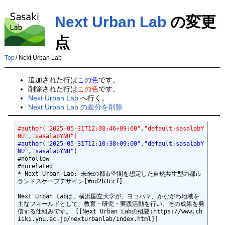
Next Urban Lab
の変更
点
Top
/
Next Urban Lab
追加された行は
この色
です。
削除された行は
この色
です。
Next Urban Lab
へ行く。
Next Urban Lab の差分を削除
#author("2025-05-31T12:08:46+09:00","default:sasalabY
NU","sasalabYNU")
#author("2025-05-31T12:10:38+09:00","default:sasalabY
NU","sasalabYNU")
#nofollow

#norelated

* Next Urban Lab: 未来の都市空間を想定した自然共生型の都市
ランドスケープデザイン[#nd2b3ccf]

Next Urban Labは、横浜国立大学が、ヨコハマ、かながわ地域を
主なフィールドとして、教育・研究・実践活動を行い、その成果を発
信する仕組みです。 [[Next Urban Labの概要:https://www.ch
iiki.ynu.ac.jp/nexturbanlab/index.html]]
