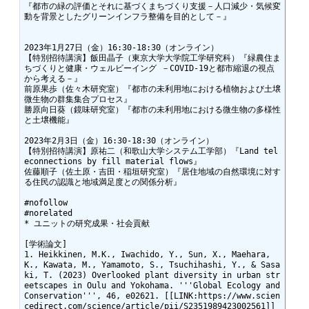
『都市の緑の評価とそれに基づくまちづくり支援－人口減少・気候変
動を背景としたグリーンインフラ整備を目的として－』

2023年1月27日（金）16:30-18:30（オンライン）

【特別招待講演】飯田晶子（東京大学大学院工学研究科）『緑農住ま
ちづくりと健康・ウェルビーイング －COVID-19と都市縮退の視点
から考える－』

前原果歩（佐々木研究室）『都市の未利用地における植物および土壌
微生物の群集集合プロセス』

勝原向日葵（鏡味研究室）『都市の未利用地における微生物の多様性
と土壌機能』

2023年2月3日（金）16:30-18:30（オンライン）

【特別招待講演】原祐二（和歌山大学システム工学部）『Land tel
econnections by fill material flows』

佐藤順子（佐土原・吉田・稲垣研究室）『居住地域の自然環境に対す
る住民の認識と地域満足度との関係分析』

#nofollow

#norelated

* ユニットの研究成果・社会貢献

[学術論文]

1. Heikkinen, M.K., Iwachido, Y., Sun, X., Maehara, 
K., Kawata, M., Yamamoto, S., Tsuchihashi, Y., & Sasa
ki, T. (2023) Overlooked plant diversity in urban str
eetscapes in Oulu and Yokohama. '''Global Ecology and 
Conservation''', 46, e02621. [[LINK:https://www.scien
cedirect.com/science/article/pii/S2351989423002561]]
