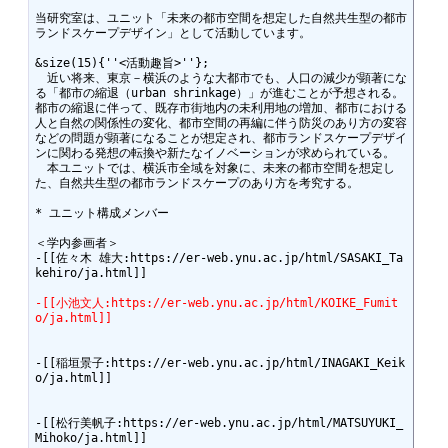
当研究室は、ユニット「未来の都市空間を想定した自然共生型の都市
ランドスケープデザイン」として活動しています。

&size(15){''<活動趣旨>''};

　近い将来、東京－横浜のような大都市でも、人口の減少が顕著にな
る「都市の縮退（urban shrinkage）」が進むことが予想される。
都市の縮退に伴って、既存市街地内の未利用地の増加、都市における
人と自然の関係性の変化、都市空間の再編に伴う防災のあり方の変容
などの問題が顕著になることが想定され、都市ランドスケープデザイ
ンに関わる発想の転換や新たなイノベーションが求められている。

　本ユニットでは、横浜市全域を対象に、未来の都市空間を想定し
た、自然共生型の都市ランドスケープのあり方を考究する。

* ユニット構成メンバー

＜学内参画者＞

-[[佐々木 雄大:https://er-web.ynu.ac.jp/html/SASAKI_Ta
kehiro/ja.html]]

-[[小池文人:https://er-web.ynu.ac.jp/html/KOIKE_Fumit
o/ja.html]]
-[[稲垣景子:https://er-web.ynu.ac.jp/html/INAGAKI_Keik
o/ja.html]]

-[[松行美帆子:https://er-web.ynu.ac.jp/html/MATSUYUKI_
Mihoko/ja.html]]
