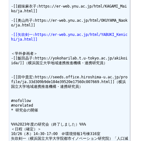
-[[鏡味麻衣子:https://er-web.ynu.ac.jp/html/KAGAMI_Mai
ko/ja.html]]

-[[奥山尚子:https://er-web.ynu.ac.jp/html/OKUYAMA_Naok
o/ja.html]]

-[[矢吹剣一:https://er-web.ynu.ac.jp/html/YABUKI_Kenic
hi/ja.html]]
＜学外参画者＞

-[[飯田晶子:https://yokoharilab.t.u-tokyo.ac.jp/akikoi
ida/]]（横浜国立大学地域連携推進機構・連携研究員）

-[[田中貴宏:https://seeds.office.hiroshima-u.ac.jp/pro
file/ja.33d309b9de184e39520e17560c007669.html]]（横浜
国立大学地域連携推進機構・連携研究員）

#nofollow

#norelated

* 研究会の開催

%%%2023年度の研究会（終了しました）%%%

＜日程（確定）＞

10/26（木）14:30-17:00　＠環境情報1号棟316室

矢吹剣一（横浜国立大学大学院都市イノベーション研究院）「人口減